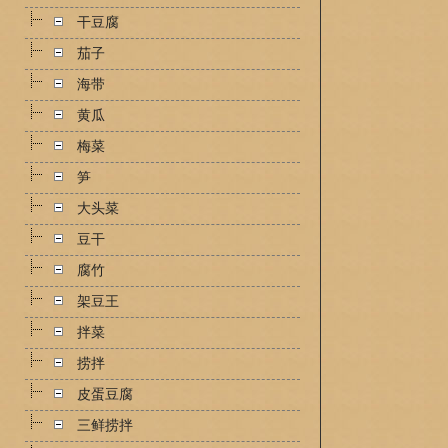
干豆腐
茄子
海带
黄瓜
梅菜
笋
大头菜
豆干
腐竹
架豆王
拌菜
捞拌
皮蛋豆腐
三鲜捞拌