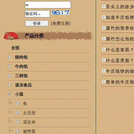
舌尖上的故
知道牛庄馅
[免费注册]
腐竹的营养
产品分类
腐竹怎么泡
全部
什么是发面
猪肉馅
什么是烫面
牛肉馅
牛庄馅饼的
三鲜馅
简单的牛庄
速冻食品
小菜
鱼
土豆丝
花生米
裙带菜