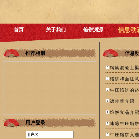
信息动
首页
关于我们
馅饼渊源
推荐相册
信息
钢筋混凝土
馅饼和面注
牛庄馅饼的
裙带菜介绍
馅饼食品介
用户登录
速冻牛庄馅
牛庄馅饼入